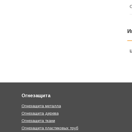
С
И
Огнезащита
Огнезащита металла
Огнезащита дерева
Огнезащита ткани
Огнезащита пластиковых труб