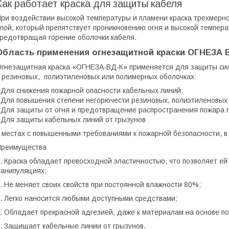
Как работает краска для защиты кабеля
ри воздействии высокой температуры и пламени краска трехмерн
лой, который препятствует проникновению огня и высокой темпера
редотвращая горение оболочки кабеля.
Область применения огнезащитной краски ОГНЕЗА 
гнезащитная краска «ОГНЕЗА-ВД-К» применяется для защиты сил
 резиновых, полиэтиленовых или полимерных оболочках:
 Для снижения пожарной опасности кабельных линий;
 Для повышения степени негорючести резиновых, полиэтиленовых
 Для защиты от огня и предотвращение распространения пожара 
 Для защиты кабельных линий от грызунов
 местах с повышенными требованиями к пожарной безопасности, в 
Преимущества
. Краска обладает превосходной эластичностью, что позволяет ей
анипуляциях;
. Не меняет своих свойств при постоянной влажности 80%;
. Легко наносится любыми доступными средствами;
. Обладает прекрасной адгезией, даже к материалам на основе п
. Защищает кабельные линии от грызунов.