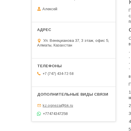
Алексей
П
с
п
О
Ул. Венецианова 37, 3 этаж, офис 5,
в
Алматы, Казахстан
-
-
-
-
+7 (747) 434-72-58
в
1
м
kz.ogneza@bk.ru
2
3
+77474347258
4
5