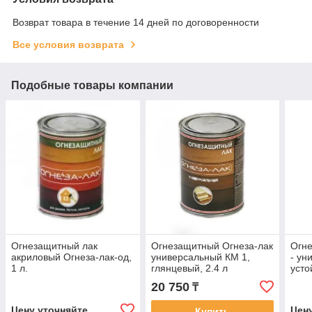
Возврат товара в течение 14 дней по договоренности
Все условия возврата
Подобные товары компании
Огнезащитный лак
Огнезащитный Огнеза-лак
Огне
акриловый Огнеза-лак-од,
универсальный КМ 1,
- ун
1 л.
глянцевый, 2.4 л
усто
20 750
₸
Цену уточняйте
Цен
Купить