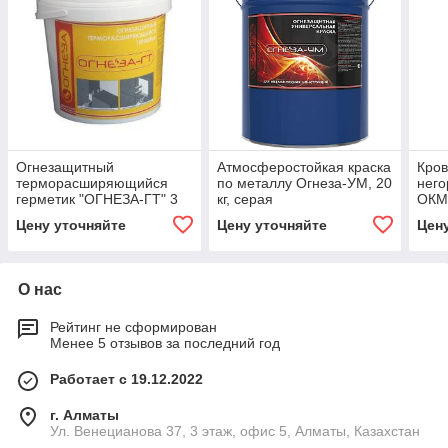
Огнезащитный
Атмосферостойкая краска
Кров
терморасширяющийся
по металлу Огнеза-УМ, 20
него
герметик "ОГНЕЗА-ГТ" 3
кг, серая
ОКМ 
кг.
Цену уточняйте
Цену уточняйте
Цен
О нас
Рейтинг не сформирован
Менее 5 отзывов за последний год
Работает с 19.12.2022
г. Алматы
Ул. Венецианова 37, 3 этаж, офис 5, Алматы, Казахстан