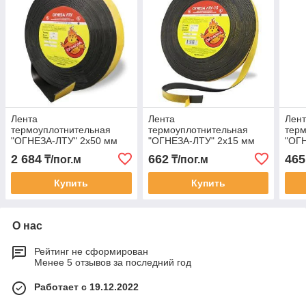
Лента
Лента
Лен
термоуплотнительная
термоуплотнительная
терм
"ОГНЕЗА-ЛТУ" 2х50 мм
"ОГНЕЗА-ЛТУ" 2х15 мм
"ОГ
2 684
662
465
₸/пог.м
₸/пог.м
Купить
Купить
О нас
Рейтинг не сформирован
Менее 5 отзывов за последний год
Работает с 19.12.2022