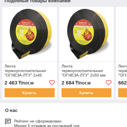
Подобные товары компании
Лента
Лента
Лен
термоуплотнительная
термоуплотнительная
терм
"ОГНЕЗА-ЛТУ" 2х45
"ОГНЕЗА-ЛТУ" 2х50 мм
"ОГ
2 463
2 684
662
₸/пог.м
₸/пог.м
Купить
Купить
О нас
Рейтинг не сформирован
Менее 5 отзывов за последний год