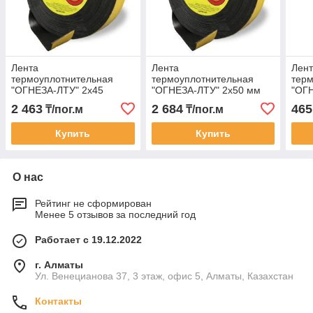
Лента
Лента
Лен
термоуплотнительная
термоуплотнительная
терм
"ОГНЕЗА-ЛТУ" 2х45
"ОГНЕЗА-ЛТУ" 2х50 мм
"ОГ
2 463
2 684
465
₸/пог.м
₸/пог.м
Купить
Купить
О нас
Рейтинг не сформирован
Менее 5 отзывов за последний год
Работает с 19.12.2022
г. Алматы
Ул. Венецианова 37, 3 этаж, офис 5, Алматы, Казахстан
Контакты